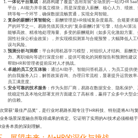
一体化平台集成
：易路构建了覆盖“选用育留”全场景的一站式HR Saa
平台，AI能力并非孤立模块，而是深度嵌入薪酬、核心人力、绩效、
聘等每一个环节，确保数据流畅贯通，实现全局智能。
复杂的薪酬计算智能化
：薪酬管理是HR领域复杂度最高、合规要求
严的环节之一。易路凭借其强大的“复杂薪酬计算”引擎，结合AI算法
能够高效、精准地处理海量、多变的薪酬规则（如多元化激励方案、
国性社保公积金政策），并实现模拟测算与合规预警，大幅降低人工
误与风险。
预测分析与洞察
：平台利用机器学习模型，对组织人才结构、薪酬竞
力、离职倾向等进行深度分析，提供可视化的洞察报告和预测性建议
帮助HR和管理者提前应对人才挑战。
卓越的员工交互体验
：通过AI助手、智能问答机器人，为员工提供便
的自我服务入口，解答政策咨询、办理日常流程，显著提升运营效率
员工满意度。
安全可靠的技术服务
：作为头部厂商，易路在数据安全、隐私保护、
统稳定性及本地化部署支持方面建立了高标准，赢得了众多中大型企
的信赖。
次荣获“最佳产品奖”，是行业对易路长期专注于HR科技、特别是将AI与
业务场景深度融合所取得成果的肯定。它证明了实用的AI技术必须根植
R业务本质的深刻理解。
三、展望未来：AI+HR的深化与挑战