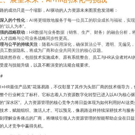
路的成功只是一个缩影，AI驱动的人力资源未来图景愈发清晰：
深入的个性化
：AI将更细致地服务于每一位员工的职业成长与福祉，实
的“以人为本”。
强的战略联动
：HR数据与业务数据（销售、生产、财务）的融合分析，
人才战略与公司业务战略同步性更高。
理与公平的持续关注
：随着AI应用深化，确保算法公平、透明、无偏见
员工数据隐私，将成为厂商和企业共同关注的核心议题。
战依然存在，包括技术实施成本、原有系统整合、员工与HR从业者对AI
受度与技能升级，以及不断演变的法规合规要求。
##
AI+HR最佳产品奖”花落易路，不仅彰显了其作为头部厂商的技术领导力，
整个行业树立了标杆。它标志着人力资源数字化转型已进入以AI为核心
的“深水区”。人力资源管理的核心竞争力将日益体现为如何利用好AI这类
技术，赋能组织、激活人才。可以预见，像易路这样持续深耕技术与服务
刻理解业务痛点的厂商，将继续引领人力资源管理的智能帮助企业在日益
的人才竞争中赢得先机。