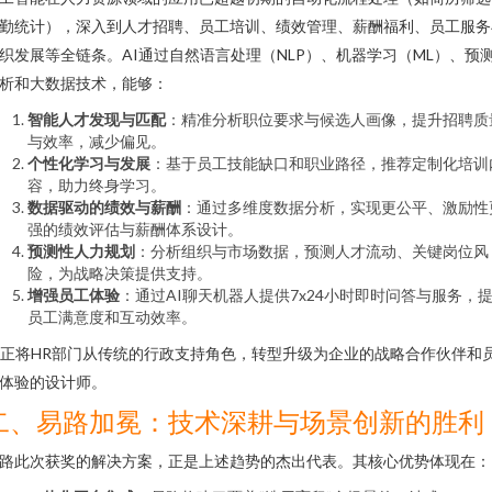
勤统计），深入到人才招聘、员工培训、绩效管理、薪酬福利、员工服务
织发展等全链条。AI通过自然语言处理（NLP）、机器学习（ML）、预
析和大数据技术，能够：
智能人才发现与匹配
：精准分析职位要求与候选人画像，提升招聘质
与效率，减少偏见。
个性化学习与发展
：基于员工技能缺口和职业路径，推荐定制化培训
容，助力终身学习。
数据驱动的绩效与薪酬
：通过多维度数据分析，实现更公平、激励性
强的绩效评估与薪酬体系设计。
预测性人力规划
：分析组织与市场数据，预测人才流动、关键岗位风
险，为战略决策提供支持。
增强员工体验
：通过AI聊天机器人提供7x24小时即时问答与服务，
员工满意度和互动效率。
I正将HR部门从传统的行政支持角色，转型升级为企业的战略合作伙伴和
体验的设计师。
二、易路加冕：技术深耕与场景创新的胜利
路此次获奖的解决方案，正是上述趋势的杰出代表。其核心优势体现在：