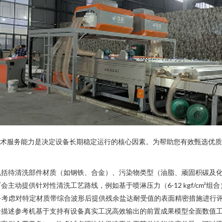
的技术服务能力是决定设备长期稳定运行的核心因素。为帮助您有效甄选优
包括待清洗部件材质（如钢铁、合金）、污染物类型（油脂、顽固积碳及
动提供针对性清洗工艺路线，例如基于喷淋压力（6-12 kgf/cm²组
—考虑对特定材质带综合波形后提供残余盐达耐受值的表面精密措施进行
全描述参考机基于支持有设备真实工况高效输出的前置成果模型全面数值