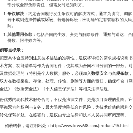
部分或全部免除责任，但需及时通知对方。
争议解决
：约定合同履行发生争议时的解决方式，通常为协商、调解
若不成则选择
仲裁
或
诉讼
。若选择诉讼，应明确约定有管辖权的人民
院。
其他通用条款
：包括合同的生效、变更与解除条件、通知与送达、合
份数、附件效力等。
例要点提示
：
拟定具体合应特别注意技术描述的准确性，建议将详细的需求规格说明书
术方案、功能清单等作为合同附件，使其成为合同不可分割的一部分。对
及数据处理的（特别是个人数据）服务，必须加入
数据安全与合规条款
，
双方在数据采集、存储、处理、传输、删除等方面的责任，确保符合《网
全法》《数据安全法》《个人信息保护法》等相关法律法规。
份优秀的现代技术服务合同，不仅是法律文件，更是项目管理的蓝图。它
平衡双方的权利与义务，最大限度地降低合作风险，为技术价值的顺利交
转化保驾护航。在签署前，建议由专业法律和技术人员共同审阅定稿。
如若转载，请注明出处：http://www.krwv6f8.com/product/45.html