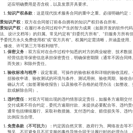
还应明确费用是否含税，以及发票开具要求。
知识产权条款
：这是现代技术服务合同的重中之重。必须明确约定：
景知识产权
：双方在合同签订前各自拥有的知识产权归各自所有。
景知识产权
：在履行本合同过程中产生的智力成果（如新开发的软件代码
法、设计文档等）的归属。常见约定有“归委托方所有”、“归服务方所有
予委托方永久免费使用权”或“双方共有”。权属约定需清晰，并涵盖使用
、修改、许可第三方等权利细节。
保密义务
：双方应对在合作过程中知悉的对方的商业秘密、技术数据
经营信息等保密信息承担保密责任，明确保密期限（通常不因合同终
而失效）和除外责任。
验收标准与程序
：设定客观、可操作的验收标准和详细的验收流程。
括验收申请、验收测试的环境与条件、测试用例、验收周期、验收合
确认方式（如签署验收报告）以及验收不合格的处理办法（如整改、
款或解除合同）。
违约责任
：对双方可能出现的违约情形设定责任，如服务方逾期交付
交付成果不符合约定，委托方逾期付款、未提供必要配合等。违约责
通常包括继续履行、采取补救措施、支付违约金、赔偿损失等。违约
比例应当合理。
免责条款（不可抗力）
：约定因自然灾害、政府行为、网络攻击等不
预见、不可避免且不可克服的事件导致合同无法履行时的处理办法，