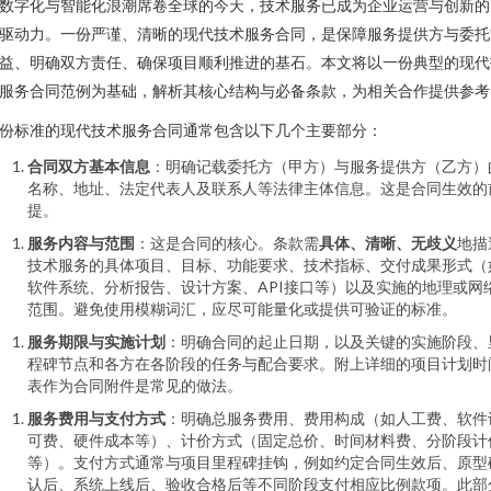
数字化与智能化浪潮席卷全球的今天，技术服务已成为企业运营与创新的
驱动力。一份严谨、清晰的现代技术服务合同，是保障服务提供方与委托
益、明确双方责任、确保项目顺利推进的基石。本文将以一份典型的现代
服务合同范例为基础，解析其核心结构与必备条款，为相关合作提供参考
份标准的现代技术服务合同通常包含以下几个主要部分：
合同双方基本信息
：明确记载委托方（甲方）与服务提供方（乙方）
名称、地址、法定代表人及联系人等法律主体信息。这是合同生效的
提。
服务内容与范围
：这是合同的核心。条款需
具体、清晰、无歧义
地描
技术服务的具体项目、目标、功能要求、技术指标、交付成果形式（
软件系统、分析报告、设计方案、API接口等）以及实施的地理或网
范围。避免使用模糊词汇，应尽可能量化或提供可验证的标准。
服务期限与实施计划
：明确合同的起止日期，以及关键的实施阶段、
程碑节点和各方在各阶段的任务与配合要求。附上详细的项目计划时
表作为合同附件是常见的做法。
服务费用与支付方式
：明确总服务费用、费用构成（如人工费、软件
可费、硬件成本等）、计价方式（固定总价、时间材料费、分阶段计
等）。支付方式通常与项目里程碑挂钩，例如约定合同生效后、原型
认后、系统上线后、验收合格后等不同阶段支付相应比例款项。此部